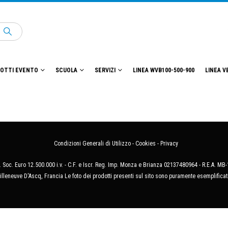
OTTI EVENTO
SCUOLA
SERVIZI
LINEA WVB100-500-900
LINEA V
Condizioni Generali di Utilizzo
-
Cookies
-
Privacy
 Soc. Euro 12.500.000 i.v. - C.F. e Iscr. Reg. Imp. Monza e Brianza 02137480964 - R.E.A. 
illeneuve D'Ascq, Francia Le foto dei prodotti presenti sul sito sono puramente esemplificat