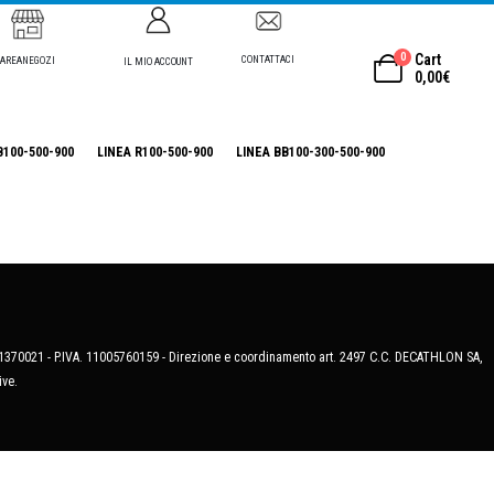
0
Cart
CONTATTACI
AREANEGOZI
IL MIO ACCOUNT
0,00
€
B100-500-900
LINEA R100-500-900
LINEA BB100-300-500-900
MB-1370021 - P.IVA. 11005760159 - Direzione e coordinamento art. 2497 C.C. DECATHLON SA,
ive.