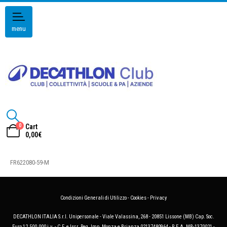
menu
0
Cart
0,00
€
FR622080-59-M
Condizioni Generali di Utilizzo
-
Cookies
-
Privacy
DECATHLON ITALIA S.r.l. Unipersonale - Viale Valassina, 268 - 20851 Lissone (MB) Cap. Soc.
Euro 12.500.000 i.v. - C.F. e Iscr. Reg. Imp. Monza e Brianza 02137480964 - R.E.A. MB-1370021 -