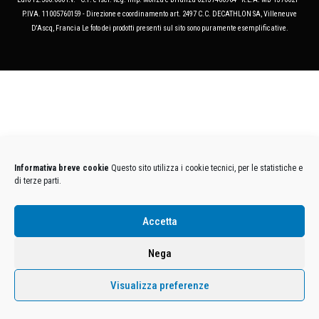
P.IVA. 11005760159 - Direzione e coordinamento art. 2497 C.C. DECATHLON SA, Villeneuve
D'Ascq, Francia Le foto dei prodotti presenti sul sito sono puramente esemplificative.
Informativa breve cookie
Questo sito utilizza i cookie tecnici, per le statistiche e
di terze parti.
Accetta
Nega
Visualizza preferenze