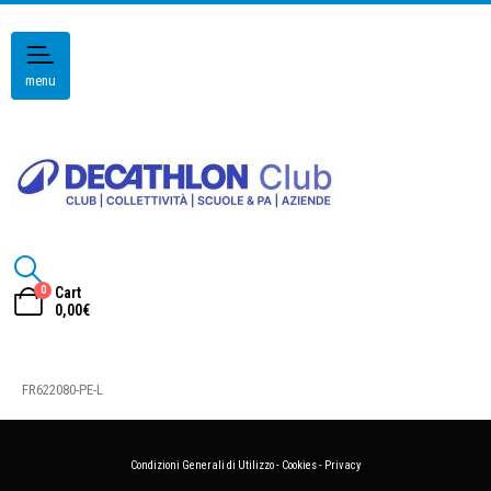
menu
0
Cart
0,00
€
FR622080-PE-L
Condizioni Generali di Utilizzo
-
Cookies
-
Privacy