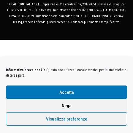
DECATHLON ITALIA S.r.l. Unipersonale - Viale Valassina, 268 - 20851 Lissone (MB) Cap. Soc.
Euro 12.500.000 i.v. - C.F. e Iscr. Reg. Imp. Monza e Brianza 02137480964 - R.E.A. MB-1370021 -
P.IVA. 11005760159 - Direzione e coordinamento art. 2497 C.C. DECATHLON SA, Villeneuve
D'Ascq, Francia Le foto dei prodotti presenti sul sito sono puramente esemplificative.
Informativa breve cookie
Questo sito utilizza i cookie tecnici, per le statistiche e
di terze parti.
Accetta
Nega
Visualizza preferenze