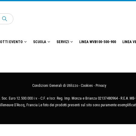
OTTI EVENTO
SCUOLA
SERVIZI
LINEA WVB100-500-900
LINEA V
Condizioni Generali di Utilizzo
-
Cookies
-
Privacy
 Soc. Euro 12.500.000 i.v. - C.F. e Iscr. Reg. Imp. Monza e Brianza 02137480964 - R.E.A. 
illeneuve D'Ascq, Francia Le foto dei prodotti presenti sul sito sono puramente esemplificat