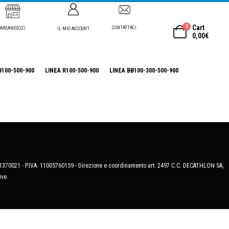
0
Cart
CONTATTACI
AREANEGOZI
IL MIO ACCOUNT
0,00
€
B100-500-900
LINEA R100-500-900
LINEA BB100-300-500-900
MB-1370021 - P.IVA. 11005760159 - Direzione e coordinamento art. 2497 C.C. DECATHLON SA,
ive.