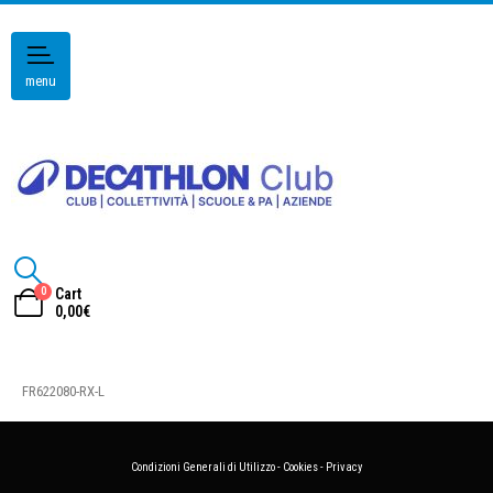
menu
0
Cart
0,00
€
FR622080-RX-L
Condizioni Generali di Utilizzo
-
Cookies
-
Privacy