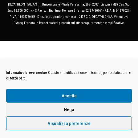
DECATHLON ITALIA S.r.l. Unipersonale - Viale Valassina, 268 - 20851 Lissone (MB) Cap. Soc.
Euro 12.500.000 i.v. - C.F. e Iscr. Reg. Imp. Monza e Brianza 02137480964 - R.E.A. MB-1370021 -
P.IVA. 11005760159 - Direzione e coordinamento art. 2497 C.C. DECATHLON SA, Villeneuve
D'Ascq, Francia Le foto dei prodotti presenti sul sito sono puramente esemplificative.
Informativa breve cookie
Questo sito utilizza i cookie tecnici, per le statistiche e
di terze parti.
Accetta
Nega
Visualizza preferenze