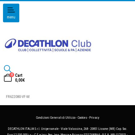
menu
0
Cart
0,00
€
FR622080-VF-M
Condizioni Generali di Utilizzo
-
Cookies
-
Privacy
DECATHLON ITALIA S.r.l. Unipersonale - Viale Valassina, 268 - 20851 Lissone (MB) Cap. Soc.
Euro 12.500.000 i.v. - C.F. e Iscr. Reg. Imp. Monza e Brianza 02137480964 - R.E.A. MB-1370021 -