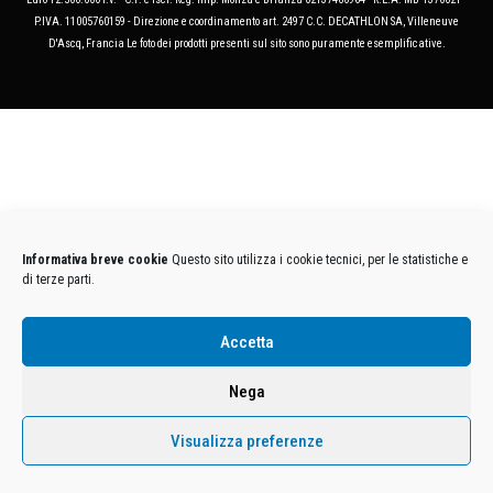
P.IVA. 11005760159 - Direzione e coordinamento art. 2497 C.C. DECATHLON SA, Villeneuve
D'Ascq, Francia Le foto dei prodotti presenti sul sito sono puramente esemplificative.
Informativa breve cookie
Questo sito utilizza i cookie tecnici, per le statistiche e
di terze parti.
Accetta
Nega
Visualizza preferenze