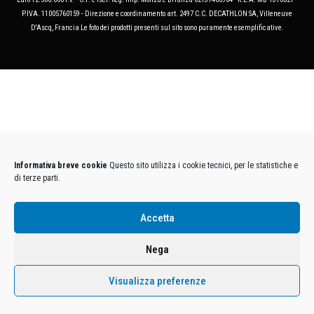
P.IVA. 11005760159 - Direzione e coordinamento art. 2497 C.C. DECATHLON SA, Villeneuve
D'Ascq, Francia Le foto dei prodotti presenti sul sito sono puramente esemplificative.
Informativa breve cookie
Questo sito utilizza i cookie tecnici, per le statistiche e
di terze parti.
Accetta
Nega
Visualizza preferenze