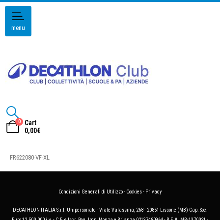
menu
0
Cart
0,00
€
FR622080-VF-XL
Condizioni Generali di Utilizzo
-
Cookies
-
Privacy
DECATHLON ITALIA S.r.l. Unipersonale - Viale Valassina, 268 - 20851 Lissone (MB) Cap. Soc.
Euro 12.500.000 i.v. - C.F. e Iscr. Reg. Imp. Monza e Brianza 02137480964 - R.E.A. MB-1370021 -