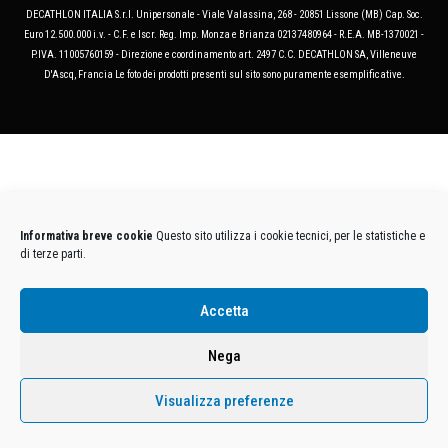
DECATHLON ITALIA S.r.l. Unipersonale - Viale Valassina, 268 - 20851 Lissone (MB) Cap. Soc.
Euro 12.500.000 i.v. - C.F. e Iscr. Reg. Imp. Monza e Brianza 02137480964 - R.E.A. MB-1370021 -
P.IVA. 11005760159 - Direzione e coordinamento art. 2497 C.C. DECATHLON SA, Villeneuve
D'Ascq, Francia Le foto dei prodotti presenti sul sito sono puramente esemplificative.
Informativa breve cookie
Questo sito utilizza i cookie tecnici, per le statistiche e
di terze parti.
Accetta
Nega
Visualizza preferenze