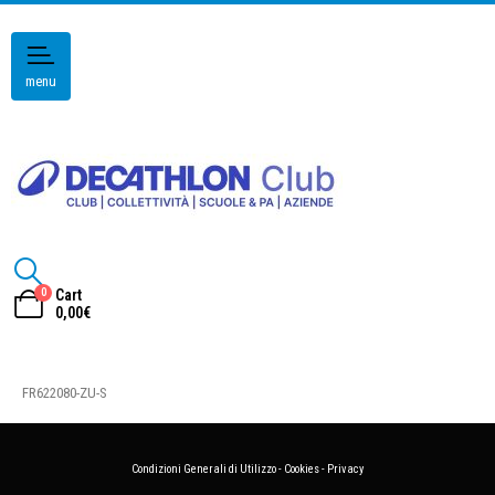
menu
0
Cart
0,00
€
FR622080-ZU-S
Condizioni Generali di Utilizzo
-
Cookies
-
Privacy