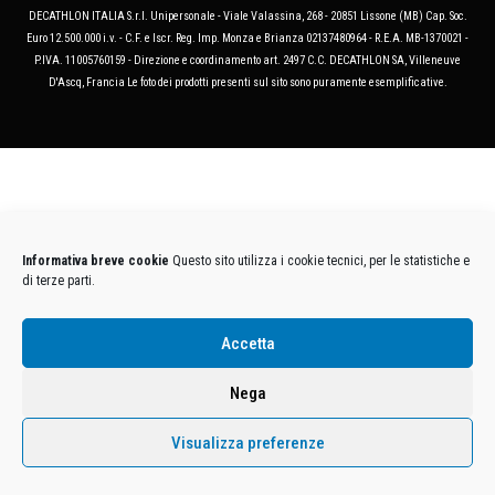
DECATHLON ITALIA S.r.l. Unipersonale - Viale Valassina, 268 - 20851 Lissone (MB) Cap. Soc.
Euro 12.500.000 i.v. - C.F. e Iscr. Reg. Imp. Monza e Brianza 02137480964 - R.E.A. MB-1370021 -
P.IVA. 11005760159 - Direzione e coordinamento art. 2497 C.C. DECATHLON SA, Villeneuve
D'Ascq, Francia Le foto dei prodotti presenti sul sito sono puramente esemplificative.
Informativa breve cookie
Questo sito utilizza i cookie tecnici, per le statistiche e
di terze parti.
Accetta
Nega
Visualizza preferenze