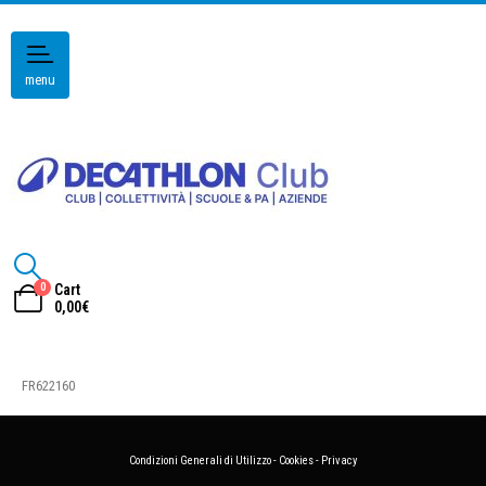
menu
0
Cart
0,00
€
FR622160
Condizioni Generali di Utilizzo
-
Cookies
-
Privacy