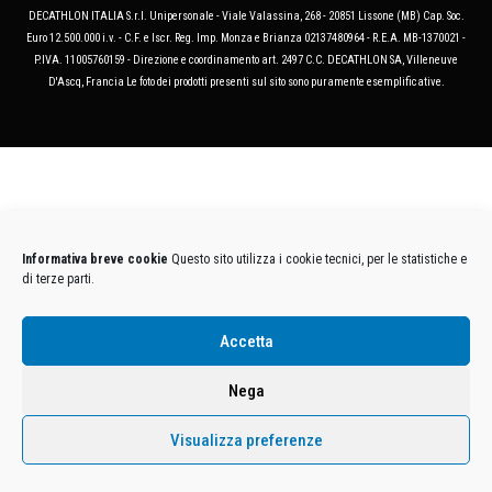
DECATHLON ITALIA S.r.l. Unipersonale - Viale Valassina, 268 - 20851 Lissone (MB) Cap. Soc.
Euro 12.500.000 i.v. - C.F. e Iscr. Reg. Imp. Monza e Brianza 02137480964 - R.E.A. MB-1370021 -
P.IVA. 11005760159 - Direzione e coordinamento art. 2497 C.C. DECATHLON SA, Villeneuve
D'Ascq, Francia Le foto dei prodotti presenti sul sito sono puramente esemplificative.
Informativa breve cookie
Questo sito utilizza i cookie tecnici, per le statistiche e
di terze parti.
Accetta
Nega
Visualizza preferenze