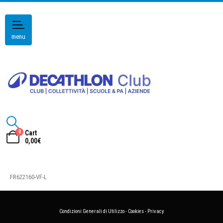
menu
0
Cart
0,00
€
FR622160-VF-L
Condizioni Generali di Utilizzo
-
Cookies
-
Privacy