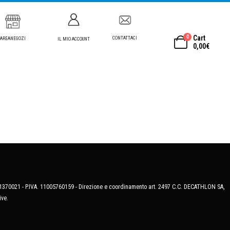
0
Cart
CONTATTACI
AREANEGOZI
IL MIO ACCOUNT
0,00
€
MB-1370021 - P.IVA. 11005760159 - Direzione e coordinamento art. 2497 C.C. DECATHLON SA,
ive.