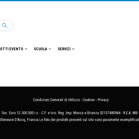
OTTI EVENTO
SCUOLA
SERVIZI
Condizioni Generali di Utilizzo
-
Cookies
-
Privacy
 Soc. Euro 12.500.000 i.v. - C.F. e Iscr. Reg. Imp. Monza e Brianza 02137480964 - R.E.A. 
illeneuve D'Ascq, Francia Le foto dei prodotti presenti sul sito sono puramente esemplificat