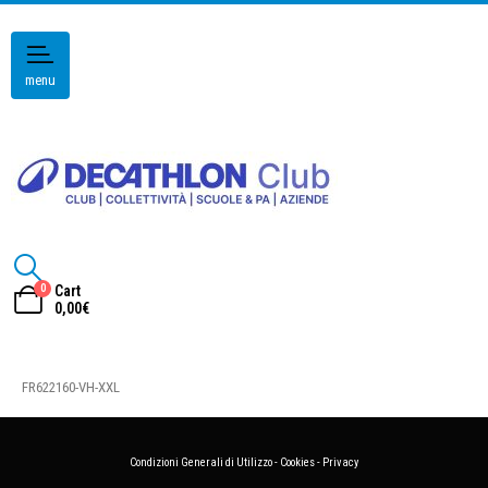
menu
0
Cart
0,00
€
FR622160-VH-XXL
Condizioni Generali di Utilizzo
-
Cookies
-
Privacy