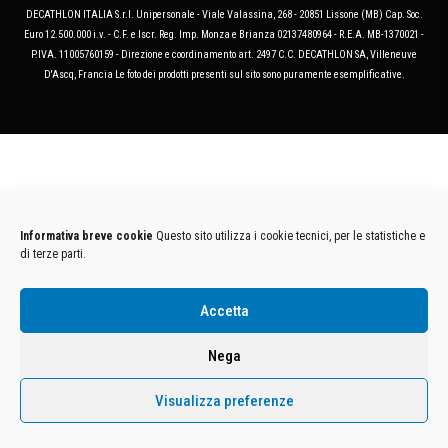
DECATHLON ITALIA S.r.l. Unipersonale - Viale Valassina, 268 - 20851 Lissone (MB) Cap. Soc.
Euro 12.500.000 i.v. - C.F. e Iscr. Reg. Imp. Monza e Brianza 02137480964 - R.E.A. MB-1370021 -
P.IVA. 11005760159 - Direzione e coordinamento art. 2497 C.C. DECATHLON SA, Villeneuve
D'Ascq, Francia Le foto dei prodotti presenti sul sito sono puramente esemplificative.
Informativa breve cookie
Questo sito utilizza i cookie tecnici, per le statistiche e
di terze parti.
Accetta
Nega
Visualizza preferenze