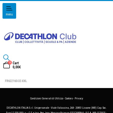
menu
0
Cart
0,00
€
FR622160-32-XXL
Condizioni Generali di Utilizzo
-
Cookies
-
Privacy
DECATHLON ITALIA S.r.l. Unipersonale - Viale Valassina, 268 - 20851 Lissone (MB) Cap. Soc.
Euro 12.500.000 i.v. - C.F. e Iscr. Reg. Imp. Monza e Brianza 02137480964 - R.E.A. MB-1370021 -