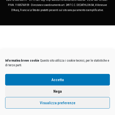
P.IVA. 11005760159 - Direzione e coordinamento art. 2497 C.C. DECATHLON SA, Villeneuve
D'Ascq, Francia Le foto dei prodotti presenti sul sito sono puramente esemplificative.
Informativa breve cookie
Questo sito utilizza i cookie tecnici, per le statistiche e
di terze parti.
Accetta
Nega
Visualizza preferenze