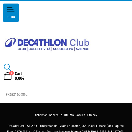
menu
0
Cart
0,00
€
FR622160-38-L
Condizioni Generali di Utilizzo
-
Cookies
-
Privacy
DECATHLON ITALIA S.r.l. Unipersonale - Viale Valassina, 268 - 20851 Lissone (MB) Cap. Soc.
Euro 12.500.000 i.v. - C.F. e Iscr. Reg. Imp. Monza e Brianza 02137480964 - R.E.A. MB-1370021 -