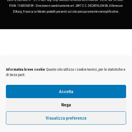
P.IVA. 11005760159 - Direzione e coordinamento art. 2497 C.C. DECATHLON SA, Villeneuve
D'Ascq, Francia Le foto dei prodotti presenti sul sito sono puramente esemplificative.
Informativa breve cookie
Questo sito utilizza i cookie tecnici, per le statistiche e
di terze parti.
Accetta
Nega
Visualizza preferenze