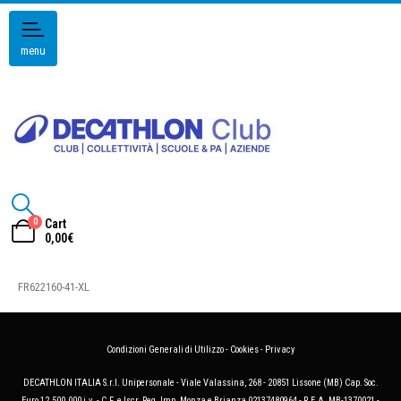
menu
0
Cart
0,00
€
FR622160-41-XL
Condizioni Generali di Utilizzo
-
Cookies
-
Privacy
DECATHLON ITALIA S.r.l. Unipersonale - Viale Valassina, 268 - 20851 Lissone (MB) Cap. Soc.
Euro 12.500.000 i.v. - C.F. e Iscr. Reg. Imp. Monza e Brianza 02137480964 - R.E.A. MB-1370021 -