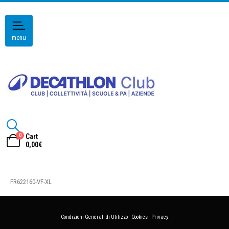
menu
0
Cart
0,00
€
FR622160-VF-XL
Condizioni Generali di Utilizzo
-
Cookies
-
Privacy