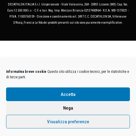
DECATHLON ITALIA S.r.l. Unipersonale - Viale Valassina, 268 - 20851 Lissone (MB) Cap. Soc.
Euro 12.500.000 i.v. - C.F. e Iscr. Reg. Imp. Monza e Brianza 02137480964 - R.E.A. MB-1370021 -
P.IVA. 11005760159 - Direzione e coordinamento art. 2497 C.C. DECATHLON SA, Villeneuve
D'Ascq, Francia Le foto dei prodotti presenti sul sito sono puramente esemplificative.
Informativa breve cookie
Questo sito utilizza i cookie tecnici, per le statistiche e
di terze parti.
Accetta
Nega
Visualizza preferenze