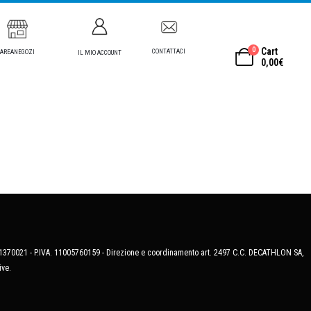
0
Cart
CONTATTACI
AREANEGOZI
IL MIO ACCOUNT
0,00
€
MB-1370021 - P.IVA. 11005760159 - Direzione e coordinamento art. 2497 C.C. DECATHLON SA,
ive.