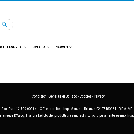
OTTI EVENTO
SCUOLA
SERVIZI
Condizioni Generali di Utilizzo
-
Cookies
-
Privacy
 Soc. Euro 12.500.000 i.v. - C.F. e Iscr. Reg. Imp. Monza e Brianza 02137480964 - R.E.A. 
illeneuve D'Ascq, Francia Le foto dei prodotti presenti sul sito sono puramente esemplificat