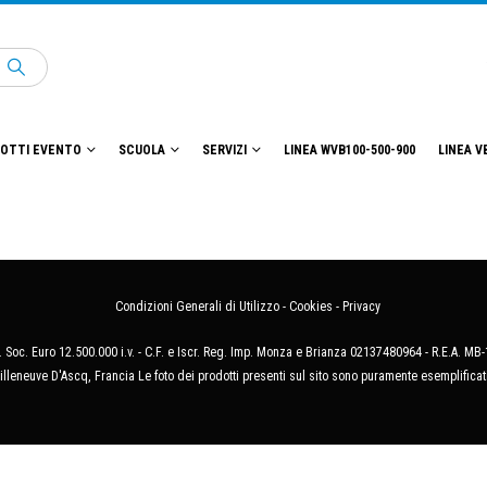
OTTI EVENTO
SCUOLA
SERVIZI
LINEA WVB100-500-900
LINEA V
Condizioni Generali di Utilizzo
-
Cookies
-
Privacy
 Soc. Euro 12.500.000 i.v. - C.F. e Iscr. Reg. Imp. Monza e Brianza 02137480964 - R.E.A. 
illeneuve D'Ascq, Francia Le foto dei prodotti presenti sul sito sono puramente esemplificat