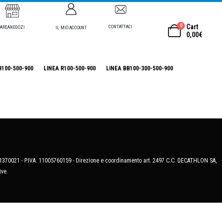
0
Cart
CONTATTACI
AREANEGOZI
IL MIO ACCOUNT
0,00
€
B100-500-900
LINEA R100-500-900
LINEA BB100-300-500-900
MB-1370021 - P.IVA. 11005760159 - Direzione e coordinamento art. 2497 C.C. DECATHLON SA,
ive.