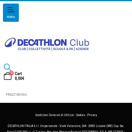
menu
0
Cart
0,00
€
FR622160-36-L
Condizioni Generali di Utilizzo
-
Cookies
-
Privacy
DECATHLON ITALIA S.r.l. Unipersonale - Viale Valassina, 268 - 20851 Lissone (MB) Cap. Soc.
Euro 12.500.000 i.v. - C.F. e Iscr. Reg. Imp. Monza e Brianza 02137480964 - R.E.A. MB-1370021 -