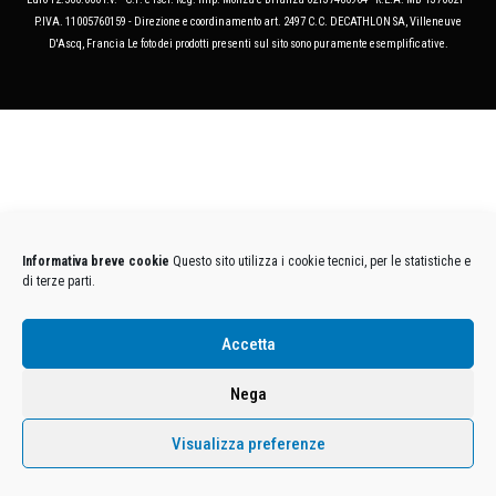
P.IVA. 11005760159 - Direzione e coordinamento art. 2497 C.C. DECATHLON SA, Villeneuve
D'Ascq, Francia Le foto dei prodotti presenti sul sito sono puramente esemplificative.
Informativa breve cookie
Questo sito utilizza i cookie tecnici, per le statistiche e
di terze parti.
Accetta
Nega
Visualizza preferenze