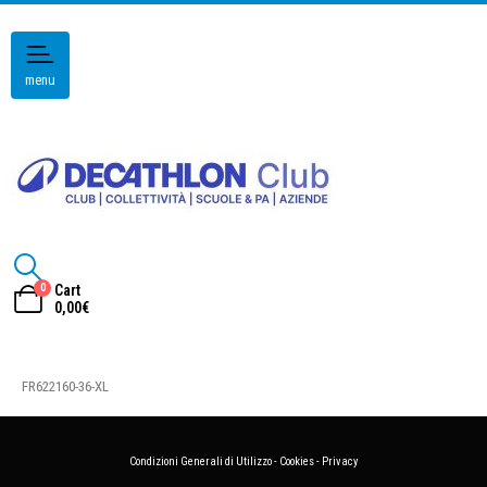
menu
0
Cart
0,00
€
FR622160-36-XL
Condizioni Generali di Utilizzo
-
Cookies
-
Privacy