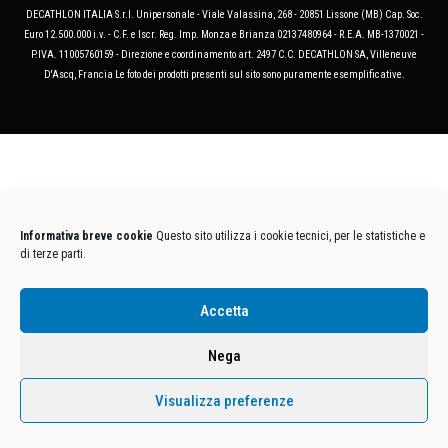
DECATHLON ITALIA S.r.l. Unipersonale - Viale Valassina, 268 - 20851 Lissone (MB) Cap. Soc.
Euro 12.500.000 i.v. - C.F. e Iscr. Reg. Imp. Monza e Brianza 02137480964 - R.E.A. MB-1370021 -
P.IVA. 11005760159 - Direzione e coordinamento art. 2497 C.C. DECATHLON SA, Villeneuve
D'Ascq, Francia Le foto dei prodotti presenti sul sito sono puramente esemplificative.
Informativa breve cookie
Questo sito utilizza i cookie tecnici, per le statistiche e
di terze parti.
Accetta
Nega
Visualizza preferenze