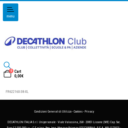
menu
0
Cart
0,00
€
FR622160-38-XL
Condizioni Generali di Utilizzo
-
Cookies
-
Privacy
DECATHLON ITALIA S.r.l. Unipersonale - Viale Valassina, 268 - 20851 Lissone (MB) Cap. Soc.
Euro 12.500.000 i.v. - C.F. e Iscr. Reg. Imp. Monza e Brianza 02137480964 - R.E.A. MB-1370021 -