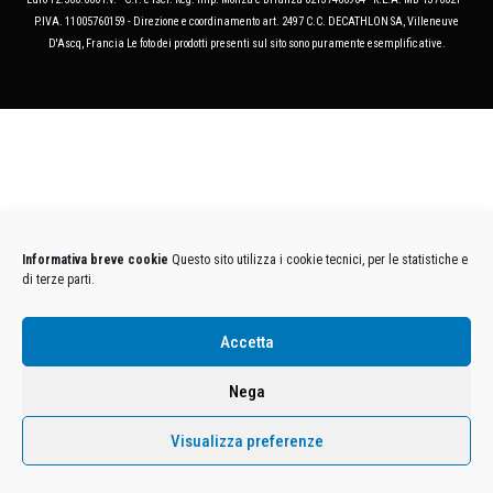
P.IVA. 11005760159 - Direzione e coordinamento art. 2497 C.C. DECATHLON SA, Villeneuve
D'Ascq, Francia Le foto dei prodotti presenti sul sito sono puramente esemplificative.
Informativa breve cookie
Questo sito utilizza i cookie tecnici, per le statistiche e
di terze parti.
Accetta
Nega
Visualizza preferenze