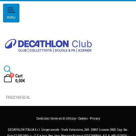
menu
0
Cart
0,00
€
FR622160-52-XL
Condizioni Generali di Utilizzo
-
Cookies
-
Privacy
DECATHLON ITALIA S.r.l. Unipersonale - Viale Valassina, 268 - 20851 Lissone (MB) Cap. Soc.
Euro 12.500.000 i.v. - C.F. e Iscr. Reg. Imp. Monza e Brianza 02137480964 - R.E.A. MB-1370021 -