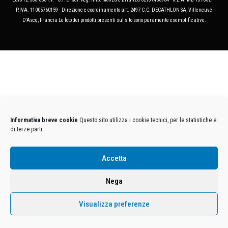
P.IVA. 11005760159 - Direzione e coordinamento art. 2497 C.C. DECATHLON SA, Villeneuve
D'Ascq, Francia Le foto dei prodotti presenti sul sito sono puramente esemplificative.
Informativa breve cookie
Questo sito utilizza i cookie tecnici, per le statistiche e
di terze parti.
Accetta
Nega
Visualizza preferenze