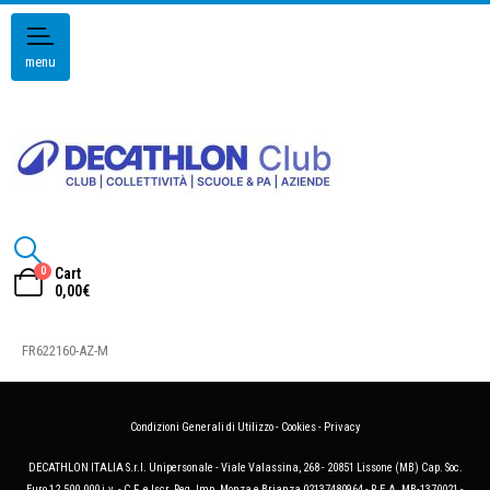
menu
0
Cart
0,00
€
FR622160-AZ-M
Condizioni Generali di Utilizzo
-
Cookies
-
Privacy
DECATHLON ITALIA S.r.l. Unipersonale - Viale Valassina, 268 - 20851 Lissone (MB) Cap. Soc.
Euro 12.500.000 i.v. - C.F. e Iscr. Reg. Imp. Monza e Brianza 02137480964 - R.E.A. MB-1370021 -