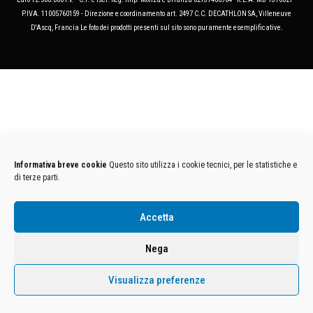
P.IVA. 11005760159 - Direzione e coordinamento art. 2497 C.C. DECATHLON SA, Villeneuve
D'Ascq, Francia Le foto dei prodotti presenti sul sito sono puramente esemplificative.
Informativa breve cookie
Questo sito utilizza i cookie tecnici, per le statistiche e
di terze parti.
Accetta
Nega
Visualizza preferenze