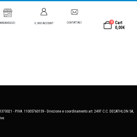
0
Cart
CONTATTACI
AREANEGOZI
IL MIO ACCOUNT
0,00
€
MB-1370021 - P.IVA. 11005760159 - Direzione e coordinamento art. 2497 C.C. DECATHLON SA,
ive.