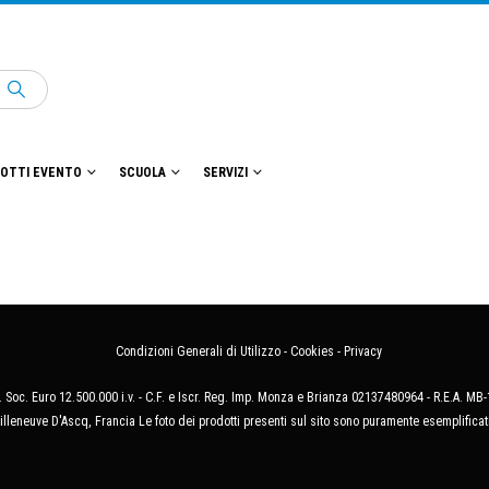
OTTI EVENTO
SCUOLA
SERVIZI
Condizioni Generali di Utilizzo
-
Cookies
-
Privacy
 Soc. Euro 12.500.000 i.v. - C.F. e Iscr. Reg. Imp. Monza e Brianza 02137480964 - R.E.A. 
illeneuve D'Ascq, Francia Le foto dei prodotti presenti sul sito sono puramente esemplificat