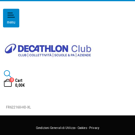
menu
0
Cart
0,00
€
FR622160-HD-XL
Condizioni Generali di Utilizzo
-
Cookies
-
Privacy