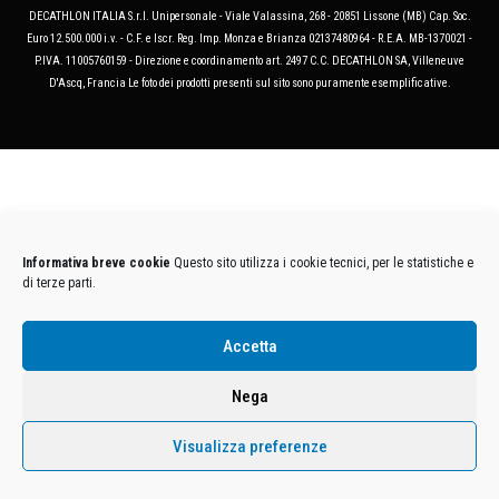
DECATHLON ITALIA S.r.l. Unipersonale - Viale Valassina, 268 - 20851 Lissone (MB) Cap. Soc.
Euro 12.500.000 i.v. - C.F. e Iscr. Reg. Imp. Monza e Brianza 02137480964 - R.E.A. MB-1370021 -
P.IVA. 11005760159 - Direzione e coordinamento art. 2497 C.C. DECATHLON SA, Villeneuve
D'Ascq, Francia Le foto dei prodotti presenti sul sito sono puramente esemplificative.
Informativa breve cookie
Questo sito utilizza i cookie tecnici, per le statistiche e
di terze parti.
Accetta
Nega
Visualizza preferenze