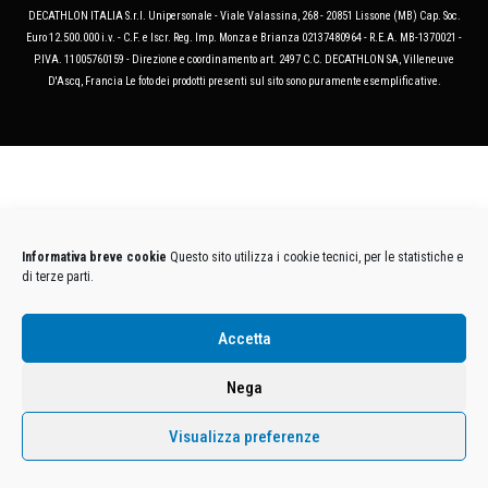
DECATHLON ITALIA S.r.l. Unipersonale - Viale Valassina, 268 - 20851 Lissone (MB) Cap. Soc.
Euro 12.500.000 i.v. - C.F. e Iscr. Reg. Imp. Monza e Brianza 02137480964 - R.E.A. MB-1370021 -
P.IVA. 11005760159 - Direzione e coordinamento art. 2497 C.C. DECATHLON SA, Villeneuve
D'Ascq, Francia Le foto dei prodotti presenti sul sito sono puramente esemplificative.
Informativa breve cookie
Questo sito utilizza i cookie tecnici, per le statistiche e
di terze parti.
Accetta
Nega
Visualizza preferenze