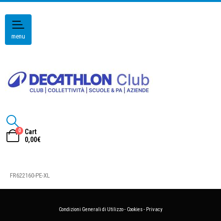
menu
0
Cart
0,00
€
FR622160-PE-XL
Condizioni Generali di Utilizzo
-
Cookies
-
Privacy