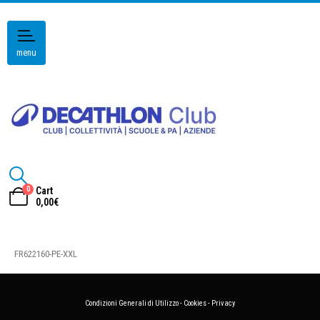
menu
0
Cart
0,00
€
FR622160-PE-XXL
Condizioni Generali di Utilizzo
-
Cookies
-
Privacy