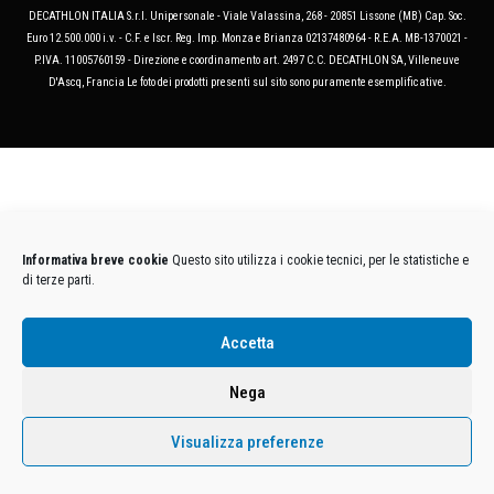
DECATHLON ITALIA S.r.l. Unipersonale - Viale Valassina, 268 - 20851 Lissone (MB) Cap. Soc.
Euro 12.500.000 i.v. - C.F. e Iscr. Reg. Imp. Monza e Brianza 02137480964 - R.E.A. MB-1370021 -
P.IVA. 11005760159 - Direzione e coordinamento art. 2497 C.C. DECATHLON SA, Villeneuve
D'Ascq, Francia Le foto dei prodotti presenti sul sito sono puramente esemplificative.
Informativa breve cookie
Questo sito utilizza i cookie tecnici, per le statistiche e
di terze parti.
Accetta
Nega
Visualizza preferenze