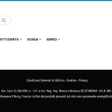
OTTI EVENTO
SCUOLA
SERVIZI
Condizioni Generali di Utilizzo
-
Cookies
-
Privacy
 Soc. Euro 12.500.000 i.v. - C.F. e Iscr. Reg. Imp. Monza e Brianza 02137480964 - R.E.A. 
illeneuve D'Ascq, Francia Le foto dei prodotti presenti sul sito sono puramente esemplificat