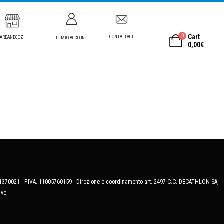
0
Cart
CONTATTACI
AREANEGOZI
IL MIO ACCOUNT
0,00
€
MB-1370021 - P.IVA. 11005760159 - Direzione e coordinamento art. 2497 C.C. DECATHLON SA,
ive.