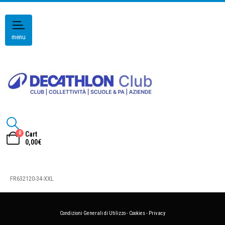
menu
0
Cart
0,00
€
FR632120-34-XXL
Condizioni Generali di Utilizzo
-
Cookies
-
Privacy