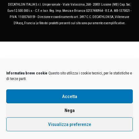
DECATHLON ITALIA S.r.l. Unipersonale - Viale Valassina, 268 - 20851 Lissone (MB) Cap. Soc.
Euro 12.500.000 i.v. - C.F. e Iscr. Reg. Imp. Monza e Brianza 02137480964 - R.E.A. MB-1370021 -
P.IVA. 11005760159 - Direzione e coordinamento art. 2497 C.C. DECATHLON SA, Villeneuve
D'Ascq, Francia Le foto dei prodotti presenti sul sito sono puramente esemplificative.
Informativa breve cookie
Questo sito utilizza i cookie tecnici, per le statistiche e
di terze parti.
Accetta
Nega
Visualizza preferenze