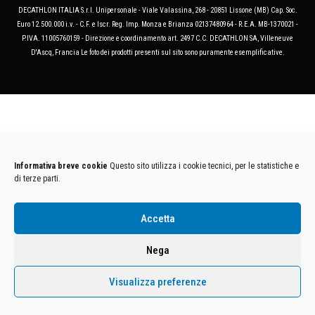
DECATHLON ITALIA S.r.l. Unipersonale - Viale Valassina, 268 - 20851 Lissone (MB) Cap. Soc.
Euro 12.500.000 i.v. - C.F. e Iscr. Reg. Imp. Monza e Brianza 02137480964 - R.E.A. MB-1370021 -
P.IVA. 11005760159 - Direzione e coordinamento art. 2497 C.C. DECATHLON SA, Villeneuve
D'Ascq, Francia Le foto dei prodotti presenti sul sito sono puramente esemplificative.
Informativa breve cookie
Questo sito utilizza i cookie tecnici, per le statistiche e
di terze parti.
Accetta
Nega
Visualizza preferenze