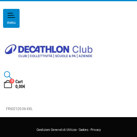
menu
0
Cart
0,00
€
FR632120-36-XXL
Condizioni Generali di Utilizzo
-
Cookies
-
Privacy