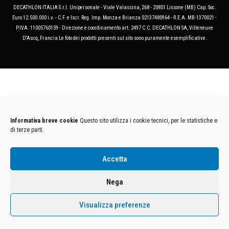
DECATHLON ITALIA S.r.l. Unipersonale - Viale Valassina, 268 - 20851 Lissone (MB) Cap. Soc.
Euro 12.500.000 i.v. - C.F. e Iscr. Reg. Imp. Monza e Brianza 02137480964 - R.E.A. MB-1370021 -
P.IVA. 11005760159 - Direzione e coordinamento art. 2497 C.C. DECATHLON SA, Villeneuve
D'Ascq, Francia Le foto dei prodotti presenti sul sito sono puramente esemplificative.
Informativa breve cookie
Questo sito utilizza i cookie tecnici, per le statistiche e
di terze parti.
Accetta
Nega
Visualizza preferenze