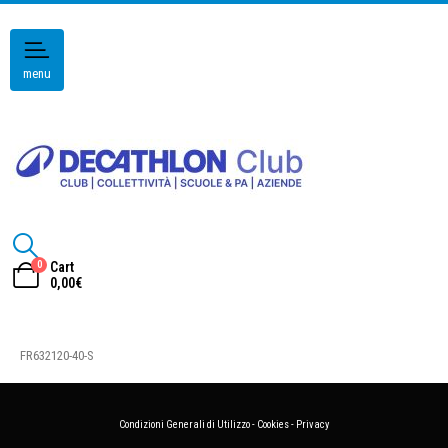
menu
0
Cart
0,00
€
FR632120-40-S
Condizioni Generali di Utilizzo
-
Cookies
-
Privacy