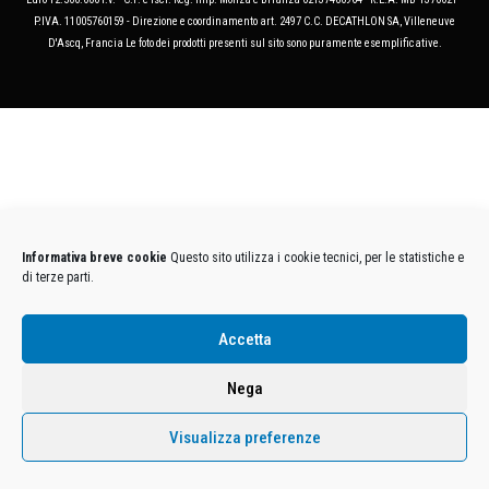
P.IVA. 11005760159 - Direzione e coordinamento art. 2497 C.C. DECATHLON SA, Villeneuve
D'Ascq, Francia Le foto dei prodotti presenti sul sito sono puramente esemplificative.
Informativa breve cookie
Questo sito utilizza i cookie tecnici, per le statistiche e
di terze parti.
Accetta
Nega
Visualizza preferenze