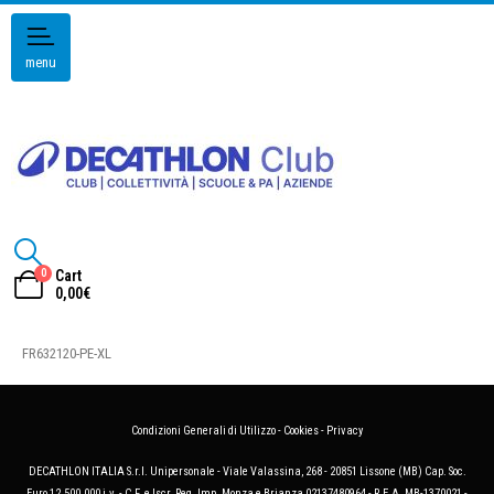
menu
0
Cart
0,00
€
FR632120-PE-XL
Condizioni Generali di Utilizzo
-
Cookies
-
Privacy
DECATHLON ITALIA S.r.l. Unipersonale - Viale Valassina, 268 - 20851 Lissone (MB) Cap. Soc.
Euro 12.500.000 i.v. - C.F. e Iscr. Reg. Imp. Monza e Brianza 02137480964 - R.E.A. MB-1370021 -