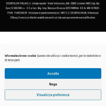
DECATHLON ITALIA S.r.l. Unipersonale - Viale Valassina, 268 - 20851 Lissone (MB) Cap. Soc.
Euro 12.500.000 i.v. - C.F. e Iscr. Reg. Imp. Monza e Brianza 02137480964 - R.E.A. MB-1370021 -
P.IVA. 11005760159 - Direzione e coordinamento art. 2497 C.C. DECATHLON SA, Villeneuve
D'Ascq, Francia Le foto dei prodotti presenti sul sito sono puramente esemplificative.
Informativa breve cookie
Questo sito utilizza i cookie tecnici, per le statistiche e
di terze parti.
Accetta
Nega
Visualizza preferenze