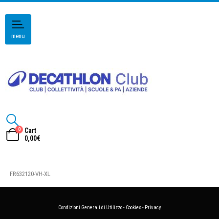
menu
0
Cart
0,00
€
FR632120-VH-XL
Condizioni Generali di Utilizzo
-
Cookies
-
Privacy