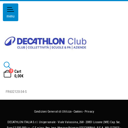
menu
0
Cart
0,00
€
FR632120-34-S
Condizioni Generali di Utilizzo
-
Cookies
-
Privacy
DECATHLON ITALIA S.r.l. Unipersonale - Viale Valassina, 268 - 20851 Lissone (MB) Cap. Soc.
Euro 12.500.000 i.v. - C.F. e Iscr. Reg. Imp. Monza e Brianza 02137480964 - R.E.A. MB-1370021 -