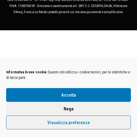
P.IVA. 11005760159 - Direzione e coordinamento art. 2497 C.C. DECATHLON SA, Villeneuve
D'Ascq, Francia Le foto dei prodotti presenti sul sito sono puramente esemplificative.
Informativa breve cookie
Questo sito utilizza i cookie tecnici, per le statistiche e
di terze parti.
Accetta
Nega
Visualizza preferenze