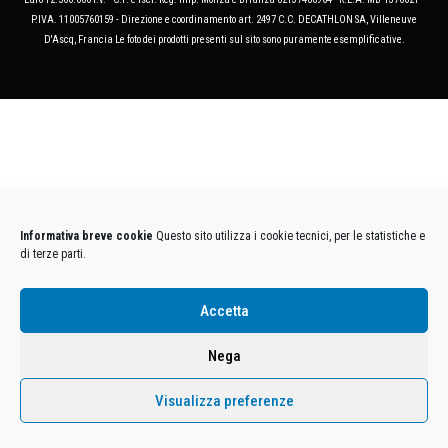
P.IVA. 11005760159 - Direzione e coordinamento art. 2497 C.C. DECATHLON SA, Villeneuve
D'Ascq, Francia Le foto dei prodotti presenti sul sito sono puramente esemplificative.
Informativa breve cookie
Questo sito utilizza i cookie tecnici, per le statistiche e
di terze parti.
Accetta
Nega
Visualizza preferenze