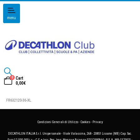
menu
0
Cart
0,00
€
FR632120-36-XL
Condizioni Generali di Utilizzo
-
Cookies
-
Privacy
DECATHLON ITALIA S.r.l. Unipersonale - Viale Valassina, 268 - 20851 Lissone (MB) Cap. Soc.
Euro 12.500.000 i.v. - C.F. e Iscr. Reg. Imp. Monza e Brianza 02137480964 - R.E.A. MB-1370021 -