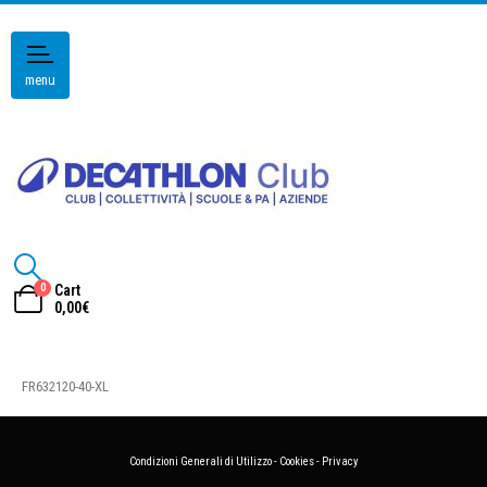
menu
0
Cart
0,00
€
FR632120-40-XL
Condizioni Generali di Utilizzo
-
Cookies
-
Privacy