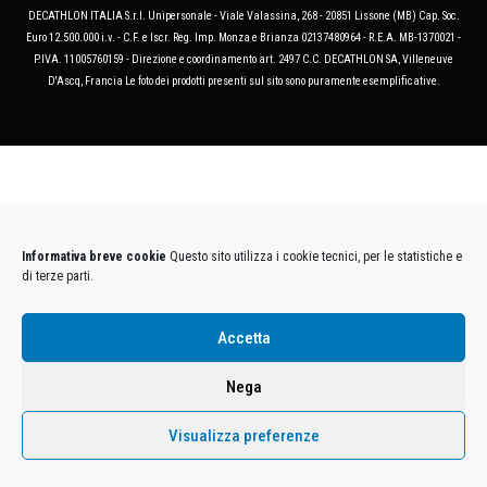
DECATHLON ITALIA S.r.l. Unipersonale - Viale Valassina, 268 - 20851 Lissone (MB) Cap. Soc.
Euro 12.500.000 i.v. - C.F. e Iscr. Reg. Imp. Monza e Brianza 02137480964 - R.E.A. MB-1370021 -
P.IVA. 11005760159 - Direzione e coordinamento art. 2497 C.C. DECATHLON SA, Villeneuve
D'Ascq, Francia Le foto dei prodotti presenti sul sito sono puramente esemplificative.
Informativa breve cookie
Questo sito utilizza i cookie tecnici, per le statistiche e
di terze parti.
Accetta
Nega
Visualizza preferenze