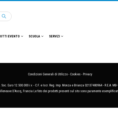
OTTI EVENTO
SCUOLA
SERVIZI
Condizioni Generali di Utilizzo
-
Cookies
-
Privacy
 Soc. Euro 12.500.000 i.v. - C.F. e Iscr. Reg. Imp. Monza e Brianza 02137480964 - R.E.A. 
illeneuve D'Ascq, Francia Le foto dei prodotti presenti sul sito sono puramente esemplificat