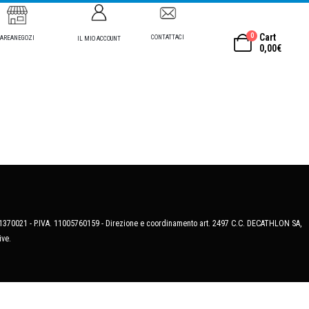
0
Cart
CONTATTACI
AREANEGOZI
IL MIO ACCOUNT
0,00
€
MB-1370021 - P.IVA. 11005760159 - Direzione e coordinamento art. 2497 C.C. DECATHLON SA,
ive.