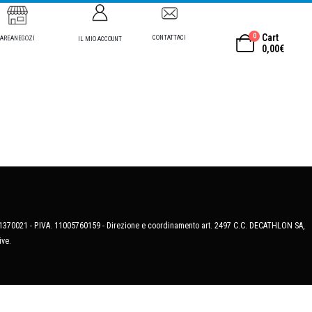
0
Cart
CONTATTACI
AREANEGOZI
IL MIO ACCOUNT
0,00
€
MB-1370021 - P.IVA. 11005760159 - Direzione e coordinamento art. 2497 C.C. DECATHLON SA,
ive.