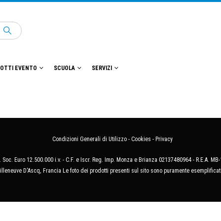
OTTI EVENTO
SCUOLA
SERVIZI
Condizioni Generali di Utilizzo
-
Cookies
-
Privacy
 Soc. Euro 12.500.000 i.v. - C.F. e Iscr. Reg. Imp. Monza e Brianza 02137480964 - R.E.A. 
illeneuve D'Ascq, Francia Le foto dei prodotti presenti sul sito sono puramente esemplificat