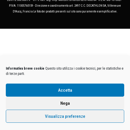
P.IVA. 11005760159 - Direzione e coordinamento art. 2497 C.C. DECATHLON SA, Villeneuve
D'Ascq, Francia Le foto dei prodotti presenti sul sito sono puramente esemplificative.
Informativa breve cookie
Questo sito utilizza i cookie tecnici, per le statistiche e
di terze parti.
Accetta
Nega
Visualizza preferenze