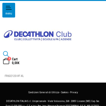
menu
0
Cart
0,00
€
FR632120-VF-XL
Condizioni Generali di Utilizzo
-
Cookies
-
Privacy
DECATHLON ITALIA S.r.l. Unipersonale - Viale Valassina, 268 - 20851 Lissone (MB) Cap. Soc.
Euro 12.500.000 i.v. - C.F. e Iscr. Reg. Imp. Monza e Brianza 02137480964 - R.E.A. MB-1370021 -