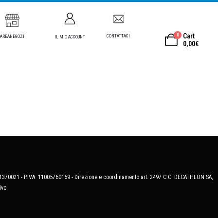
0
Cart
CONTATTACI
AREANEGOZI
IL MIO ACCOUNT
0,00
€
MB-1370021 - P.IVA. 11005760159 - Direzione e coordinamento art. 2497 C.C. DECATHLON SA,
ive.