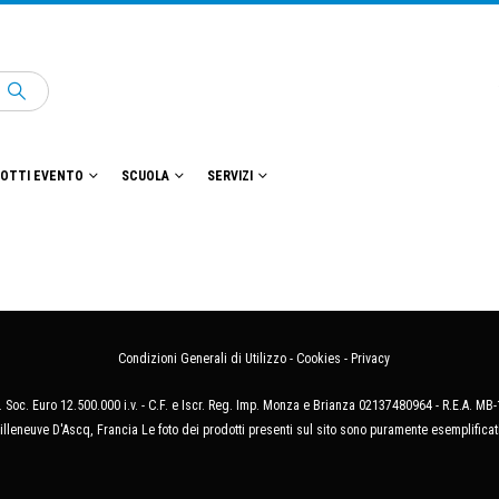
OTTI EVENTO
SCUOLA
SERVIZI
Condizioni Generali di Utilizzo
-
Cookies
-
Privacy
 Soc. Euro 12.500.000 i.v. - C.F. e Iscr. Reg. Imp. Monza e Brianza 02137480964 - R.E.A. 
illeneuve D'Ascq, Francia Le foto dei prodotti presenti sul sito sono puramente esemplificat