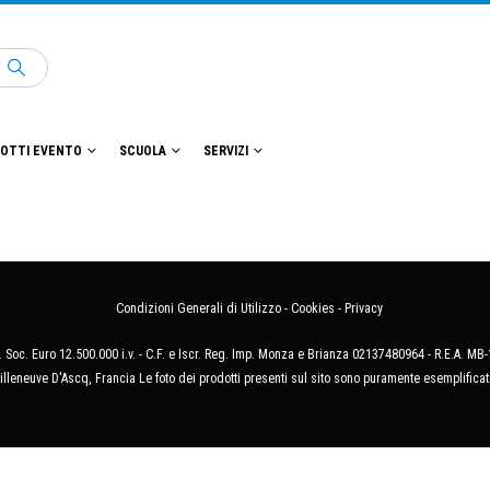
OTTI EVENTO
SCUOLA
SERVIZI
Condizioni Generali di Utilizzo
-
Cookies
-
Privacy
 Soc. Euro 12.500.000 i.v. - C.F. e Iscr. Reg. Imp. Monza e Brianza 02137480964 - R.E.A. 
illeneuve D'Ascq, Francia Le foto dei prodotti presenti sul sito sono puramente esemplificat