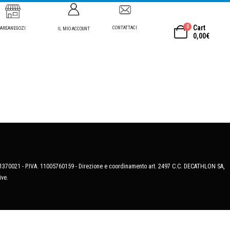
0
Cart
CONTATTACI
AREANEGOZI
IL MIO ACCOUNT
0,00
€
MB-1370021 - P.IVA. 11005760159 - Direzione e coordinamento art. 2497 C.C. DECATHLON SA,
ive.