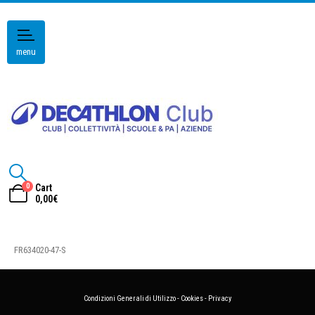
menu
0
Cart
0,00
€
FR634020-47-S
Condizioni Generali di Utilizzo
-
Cookies
-
Privacy