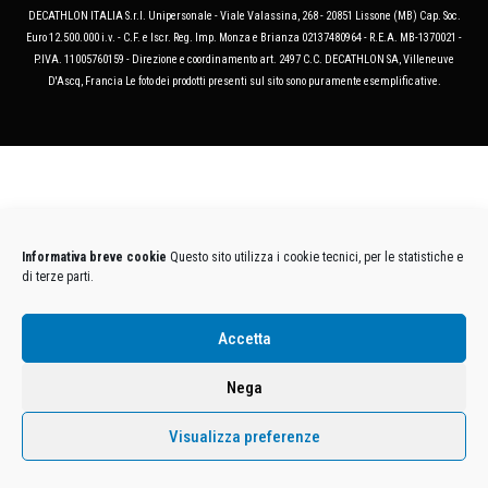
DECATHLON ITALIA S.r.l. Unipersonale - Viale Valassina, 268 - 20851 Lissone (MB) Cap. Soc.
Euro 12.500.000 i.v. - C.F. e Iscr. Reg. Imp. Monza e Brianza 02137480964 - R.E.A. MB-1370021 -
P.IVA. 11005760159 - Direzione e coordinamento art. 2497 C.C. DECATHLON SA, Villeneuve
D'Ascq, Francia Le foto dei prodotti presenti sul sito sono puramente esemplificative.
Informativa breve cookie
Questo sito utilizza i cookie tecnici, per le statistiche e
di terze parti.
Accetta
Nega
Visualizza preferenze