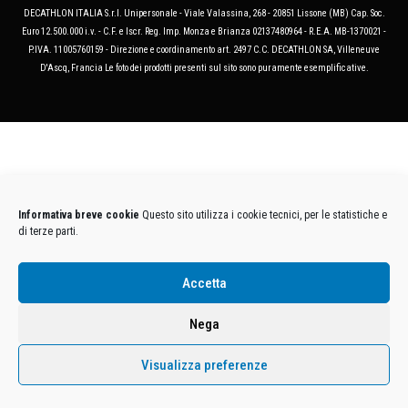
DECATHLON ITALIA S.r.l. Unipersonale - Viale Valassina, 268 - 20851 Lissone (MB) Cap. Soc.
Euro 12.500.000 i.v. - C.F. e Iscr. Reg. Imp. Monza e Brianza 02137480964 - R.E.A. MB-1370021 -
P.IVA. 11005760159 - Direzione e coordinamento art. 2497 C.C. DECATHLON SA, Villeneuve
D'Ascq, Francia Le foto dei prodotti presenti sul sito sono puramente esemplificative.
Informativa breve cookie
Questo sito utilizza i cookie tecnici, per le statistiche e
di terze parti.
Accetta
Nega
Visualizza preferenze