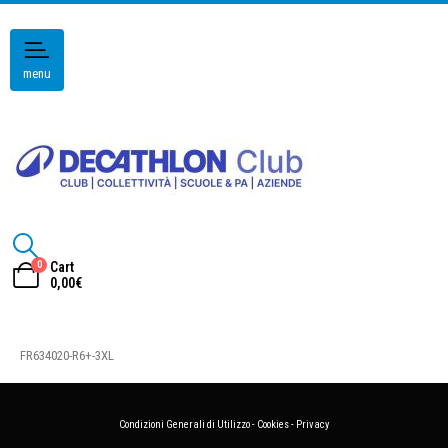
menu
0
Cart
0,00
€
FR634020-R6+-3XL
Condizioni Generali di Utilizzo
-
Cookies
-
Privacy