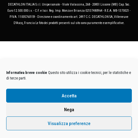
DECATHLON ITALIA S.r.l. Unipersonale - Viale Valassina, 268 - 20851 Lissone (MB) Cap. Soc.
Euro 12.500.000 i.v. - C.F. e Iscr. Reg. Imp. Monza e Brianza 02137480964 - R.E.A. MB-1370021 -
P.IVA. 11005760159 - Direzione e coordinamento art. 2497 C.C. DECATHLON SA, Villeneuve
D'Ascq, Francia Le foto dei prodotti presenti sul sito sono puramente esemplificative.
Informativa breve cookie
Questo sito utilizza i cookie tecnici, per le statistiche e
di terze parti.
Accetta
Nega
Visualizza preferenze