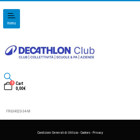
menu
0
Cart
0,00
€
FR634020-34-M
Condizioni Generali di Utilizzo
-
Cookies
-
Privacy