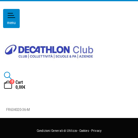
menu
0
Cart
0,00
€
FR634020-36-M
Condizioni Generali di Utilizzo
-
Cookies
-
Privacy