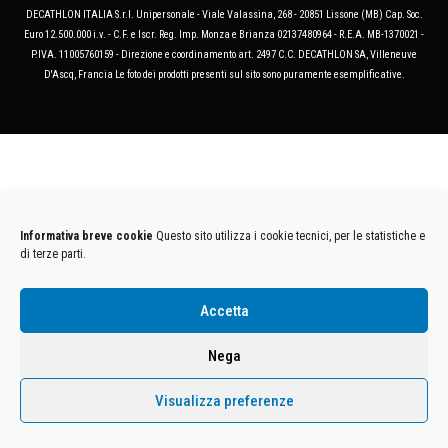
DECATHLON ITALIA S.r.l. Unipersonale - Viale Valassina, 268 - 20851 Lissone (MB) Cap. Soc.
Euro 12.500.000 i.v. - C.F. e Iscr. Reg. Imp. Monza e Brianza 02137480964 - R.E.A. MB-1370021 -
P.IVA. 11005760159 - Direzione e coordinamento art. 2497 C.C. DECATHLON SA, Villeneuve
D'Ascq, Francia Le foto dei prodotti presenti sul sito sono puramente esemplificative.
Informativa breve cookie
Questo sito utilizza i cookie tecnici, per le statistiche e
di terze parti.
Accetta
Nega
Visualizza preferenze