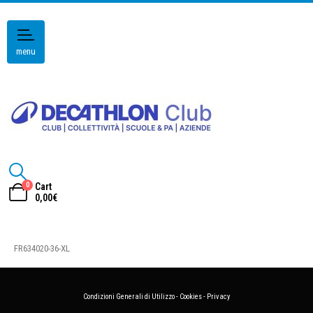
menu
0
Cart
0,00
€
FR634020-36-XL
Condizioni Generali di Utilizzo
-
Cookies
-
Privacy