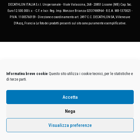
DECATHLON ITALIA S.r.l. Unipersonale - Viale Valassina, 268 - 20851 Lissone (MB) Cap. Soc.
Euro 12.500.000 i.v. - C.F. e Iscr. Reg. Imp. Monza e Brianza 02137480964 - R.E.A. MB-1370021 -
P.IVA. 11005760159 - Direzione e coordinamento art. 2497 C.C. DECATHLON SA, Villeneuve
D'Ascq, Francia Le foto dei prodotti presenti sul sito sono puramente esemplificative.
Informativa breve cookie
Questo sito utilizza i cookie tecnici, per le statistiche e
di terze parti.
Accetta
Nega
Visualizza preferenze