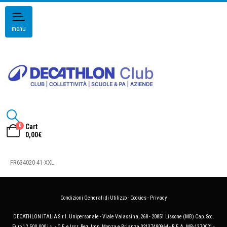
menu
0
Cart
0,00
€
FR634020-41-XXL
Condizioni Generali di Utilizzo
-
Cookies
-
Privacy
DECATHLON ITALIA S.r.l. Unipersonale - Viale Valassina, 268 - 20851 Lissone (MB) Cap. Soc.
Euro 12.500.000 i.v. - C.F. e Iscr. Reg. Imp. Monza e Brianza 02137480964 - R.E.A. MB-1370021 -