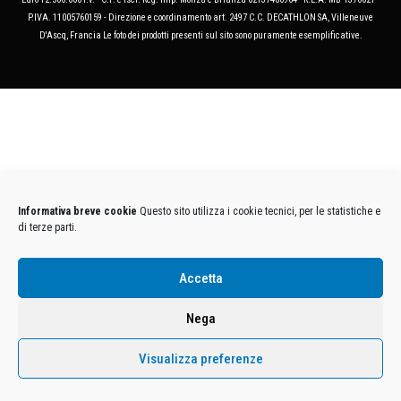
P.IVA. 11005760159 - Direzione e coordinamento art. 2497 C.C. DECATHLON SA, Villeneuve
D'Ascq, Francia Le foto dei prodotti presenti sul sito sono puramente esemplificative.
Informativa breve cookie
Questo sito utilizza i cookie tecnici, per le statistiche e
di terze parti.
Accetta
Nega
Visualizza preferenze