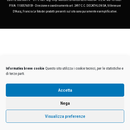
P.IVA. 11005760159 - Direzione e coordinamento art. 2497 C.C. DECATHLON SA, Villeneuve
D'Ascq, Francia Le foto dei prodotti presenti sul sito sono puramente esemplificative.
Informativa breve cookie
Questo sito utilizza i cookie tecnici, per le statistiche e
di terze parti.
Accetta
Nega
Visualizza preferenze