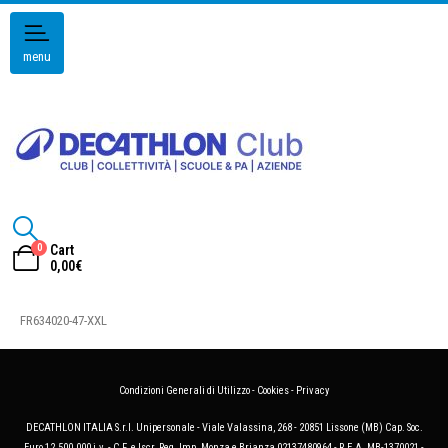
menu
0
Cart
0,00
€
FR634020-47-XXL
Condizioni Generali di Utilizzo
-
Cookies
-
Privacy
DECATHLON ITALIA S.r.l. Unipersonale - Viale Valassina, 268 - 20851 Lissone (MB) Cap. Soc.
Euro 12.500.000 i.v. - C.F. e Iscr. Reg. Imp. Monza e Brianza 02137480964 - R.E.A. MB-1370021 -