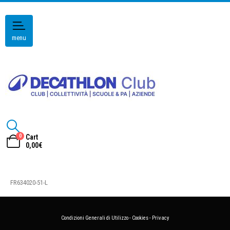
menu
0
Cart
0,00
€
FR634020-51-L
Condizioni Generali di Utilizzo
-
Cookies
-
Privacy