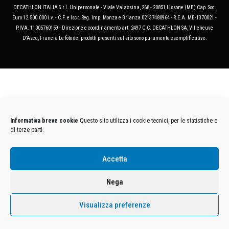
DECATHLON ITALIA S.r.l. Unipersonale - Viale Valassina, 268 - 20851 Lissone (MB) Cap. Soc.
Euro 12.500.000 i.v. - C.F. e Iscr. Reg. Imp. Monza e Brianza 02137480964 - R.E.A. MB-1370021 -
P.IVA. 11005760159 - Direzione e coordinamento art. 2497 C.C. DECATHLON SA, Villeneuve
D'Ascq, Francia Le foto dei prodotti presenti sul sito sono puramente esemplificative.
Informativa breve cookie
Questo sito utilizza i cookie tecnici, per le statistiche e
di terze parti.
Accetta
Nega
Visualizza preferenze