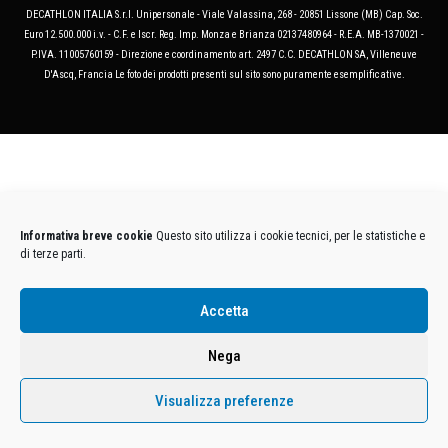
DECATHLON ITALIA S.r.l. Unipersonale - Viale Valassina, 268 - 20851 Lissone (MB) Cap. Soc.
Euro 12.500.000 i.v. - C.F. e Iscr. Reg. Imp. Monza e Brianza 02137480964 - R.E.A. MB-1370021 -
P.IVA. 11005760159 - Direzione e coordinamento art. 2497 C.C. DECATHLON SA, Villeneuve
D'Ascq, Francia Le foto dei prodotti presenti sul sito sono puramente esemplificative.
Informativa breve cookie
Questo sito utilizza i cookie tecnici, per le statistiche e
di terze parti.
Accetta
Nega
Visualizza preferenze