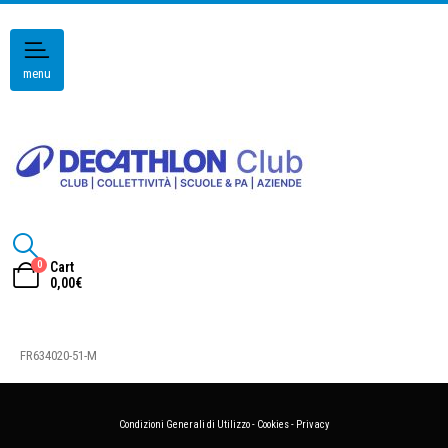
menu
0
Cart
0,00
€
FR634020-51-M
Condizioni Generali di Utilizzo
-
Cookies
-
Privacy